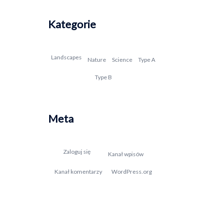
Kategorie
Landscapes
Nature
Science
Type A
Type B
Meta
Zaloguj się
Kanał wpisów
Kanał komentarzy
WordPress.org