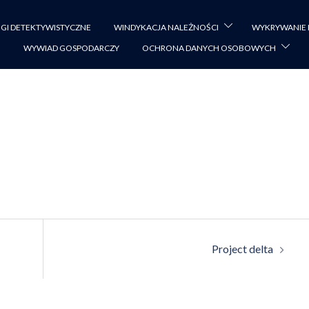
GI DETEKTYWISTYCZNE
WINDYKACJA NALEŻNOŚCI
WYKRYWANIE
WYWIAD GOSPODARCZY
OCHRONA DANYCH OSOBOWYCH
Project delta