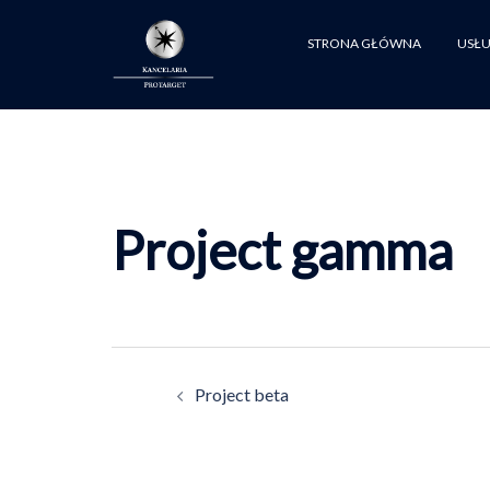
Przejdź
do
STRONA GŁÓWNA
USŁU
treści
Project gamma
Zobacz
Project beta
wpisy